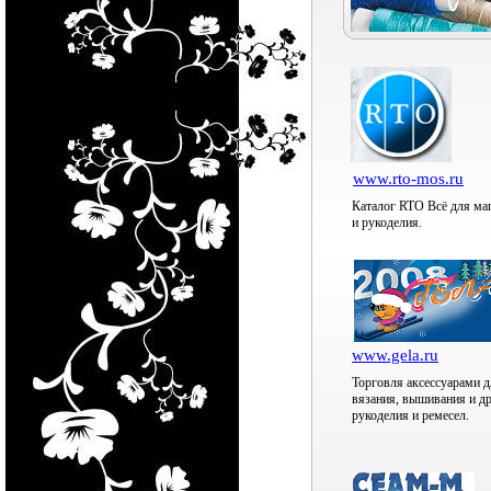
www.rto-mos.ru
Каталог RTO Всё для ма
и рукоделия.
www.gela.ru
Торговля аксессуарами д
вязания, вышивания и д
рукоделия и ремесел.